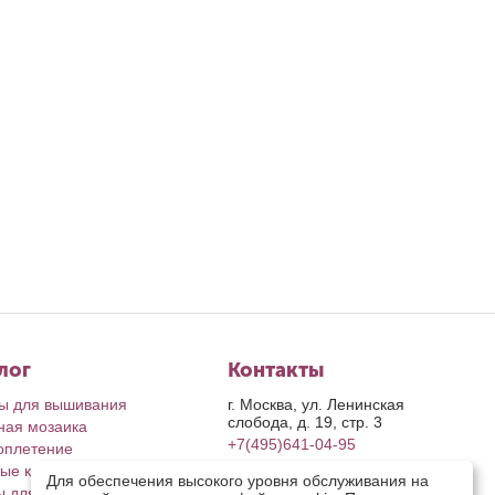
лог
Контакты
ы для вышивания
г. Москва, ул. Ленинская
слобода, д. 19, стр. 3
ная мозаика
+7(495)641-04-95
оплетение
ые картины
пн-пт: с 9-00 до 17-00
Для обеспечения высокого уровня обслуживания на
сб, вс: выходные дни
ы для рукоделия