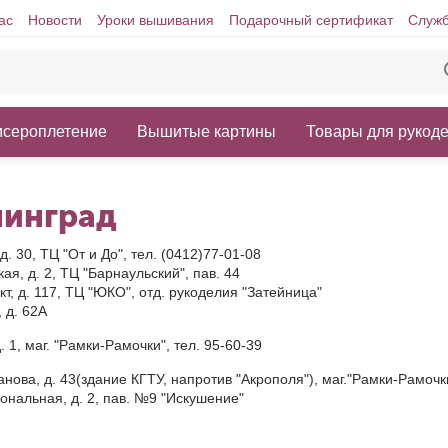
ас
Новости
Уроки вышивания
Подарочный сертификат
Служб
исероплетение
Вышитые картины
Товары для рукод
нинград
д. 30, ТЦ "От и До", тел. (0412)77-01-08
ая, д. 2, ТЦ "Барнаульский", пав. 44
кт, д. 117, ТЦ "ЮКО", отд. рукоделия "Затейница"
 д. 62А
д. 1, маг. "Рамки-Рамочки", тел. 95-60-39
анова, д. 43(здание КГТУ, напротив "Акрополя"), маг."Рамки-Рамочки
ональная, д. 2, пав. №9 "Искушение"