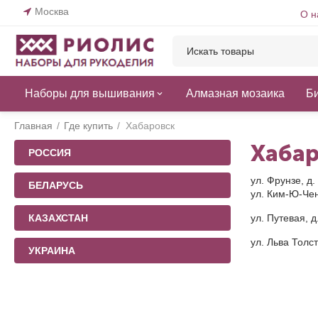
Москва
О н
Наборы для вышивания
Алмазная мозаика
Б
Главная
/
Где купить
/
Хабаровск
Хаба
РОССИЯ
ул. Фрунзе, д.
БЕЛАРУСЬ
ул. Ким-Ю-Чена
КАЗАХСТАН
ул. Путевая, д
ул. Льва Толс
УКРАИНА