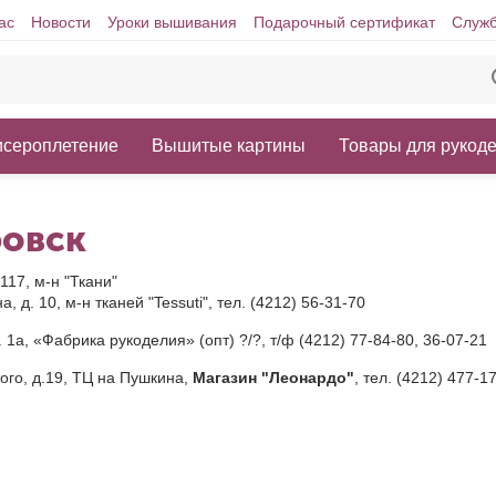
ас
Новости
Уроки вышивания
Подарочный сертификат
Служб
исероплетение
Вышитые картины
Товары для рукод
ровск
 117, м-н "Ткани"
, д. 10, м-н тканей "Tessuti", тел. (4212) 56-31-70
. 1а, «Фабрика рукоделия» (опт) ?/?, т/ф (4212) 77-84-80, 36-07-21
того, д.19, ТЦ на Пушкина,
Магазин "Леонардо"
, тел. (4212) 477-1