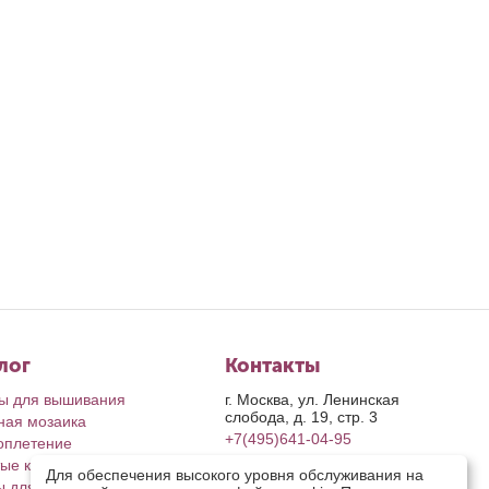
лог
Контакты
ы для вышивания
г. Москва, ул. Ленинская
слобода, д. 19, стр. 3
ная мозаика
+7(495)641-04-95
оплетение
ые картины
пн-пт: с 9-00 до 17-00
Для обеспечения высокого уровня обслуживания на
сб, вс: выходные дни
ы для рукоделия