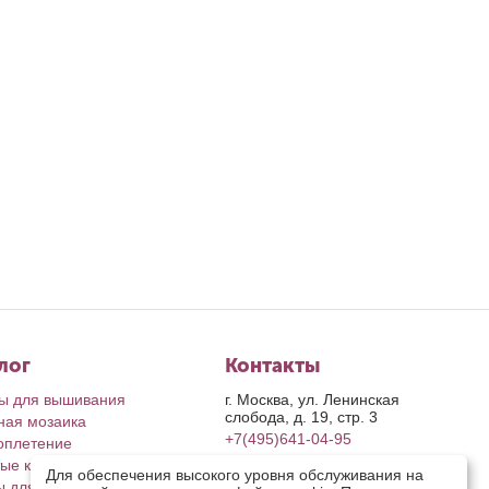
лог
Контакты
ы для вышивания
г. Москва, ул. Ленинская
слобода, д. 19, стр. 3
ная мозаика
+7(495)641-04-95
оплетение
ые картины
пн-пт: с 9-00 до 17-00
Для обеспечения высокого уровня обслуживания на
сб, вс: выходные дни
ы для рукоделия