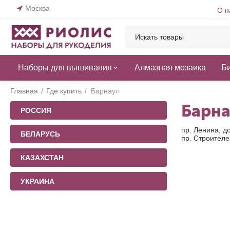
Москва
О н
Наборы для вышивания
Алмазная мозаика
Б
Главная
/
Где купить
/
Барнаул
Барна
РОССИЯ
пр. Ленина, д
БЕЛАРУСЬ
пр. Строителе
КАЗАХСТАН
УКРАИНА