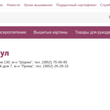
ас
Новости
Уроки вышивания
Подарочный сертификат
Служб
исероплетение
Вышитые картины
Товары для рукод
ул
ом 130, м-н "Шарме", тел. (3852) 75-06-85
й дом 7, м-н "Пряжа", тел. (3852) 26-28-15