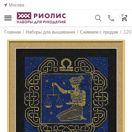
Москва
0
Главная
/
Наборы для вышивания
/
Снимаем с продаж
/
120