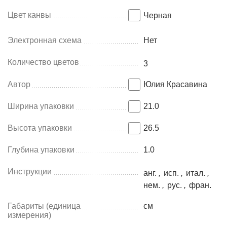
Цвет канвы
Черная
Электронная схема
Нет
Количество цветов
3
Автор
Юлия Красавина
Ширина упаковки
21.0
Высота упаковки
26.5
Глубина упаковки
1.0
Инструкции
анг.
,
исп.
,
итал.
,
нем.
,
рус.
,
фран.
Габариты (единица
см
измерения)