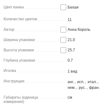
Цвет канвы
Белая
Количество цветов
11
Автор
Анна Король
Ширина упаковки
21.0
Высота упаковки
25.7
Глубина упаковки
0.7
Иголка
1 вид
Инструкции
анг.
,
исп.
,
итал.
,
нем.
,
рус.
,
фран.
Габариты (единица
см
измерения)