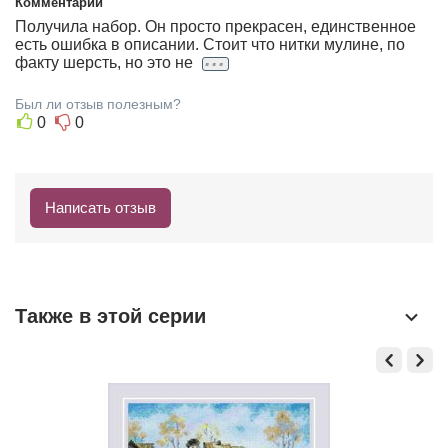
Е
Комментарий
Получила набор. Он просто прекрасен, единственное
Н
есть ошибка в описании. Стоит что нитки мулине, по
И
...
факту шерсть, но это не
Я
Был ли отзыв полезным?
Т
0
0
У
Л
Ь
Написать отзыв
С
К
А
Я
Также в этой серии