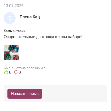
13.07.2025
Елена Кац
Е
Л
Е
Комментарий
Очаровательные дракошки в этом наборе!
Н
А
К
А
Ц
Был ли отзыв полезным?
0
0
Написать отзыв