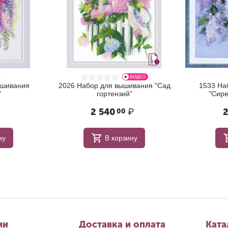
ВИДЕО
ышивания
2026 Набор для вышивания "Сад
1533 На
"
гортензий"
"Сире
2 540
₽
2
00
ну
В корзину
ии
Доставка и оплата
Ката