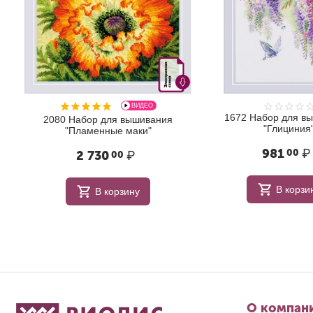
ВИДЕО
1672 Набор для в
2080 Набор для вышивания
"Глициния
"Пламенные маки"
981
₽
00
2 730
₽
00
В корзи
В корзину
О компан