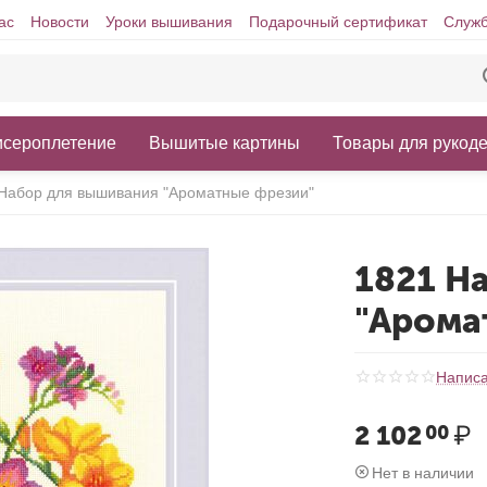
ас
Новости
Уроки вышивания
Подарочный сертификат
Служб
исероплетение
Вышитые картины
Товары для рукод
Набор для вышивания "Ароматные фрезии"
1821 Н
"Арома
Написа
2 102
₽
00
Нет в наличии