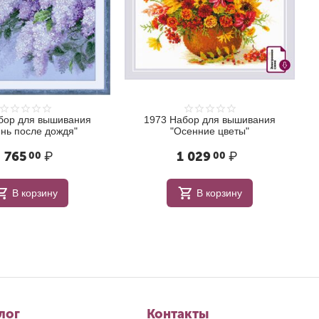
бор для вышивания
1973 Набор для вышивания
нь после дождя"
"Осенние цветы"
 765
₽
1 029
₽
00
00
В корзину
В корзину
лог
Контакты