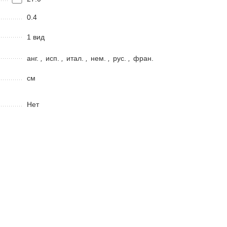
0.4
1 вид
анг.
,
исп.
,
итал.
,
нем.
,
рус.
,
фран.
см
Нет