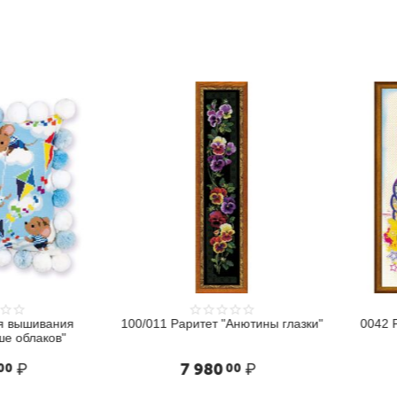
ышивания
100/011 Раритет "Анютины глазки"
0042 РТ 
блаков"
₽
7 980
₽
1
00