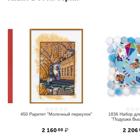
К
0
0
А
Т
Е
Написать отзыв
Р
И
Н
А
450 Раритет "Молочный переулок"
1836 Набор для в
"Подушка Выше о
2 160
₽
2 206
00
00