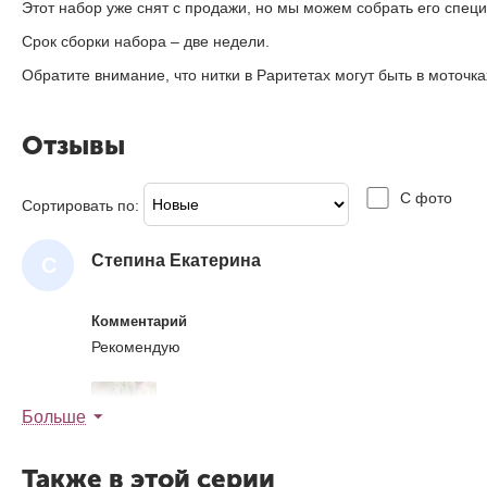
Этот набор уже снят с продажи, но мы можем собрать его специ
Срок сборки набора – две недели.
Обратите внимание, что нитки в Раритетах могут быть в моточ
Отзывы
С фото
Сортировать по:
Степина Екатерина
С
Т
Е
Комментарий
П
Рекомендую
И
Н
Больше
А
Е
Также в этой серии
Был ли отзыв полезным?