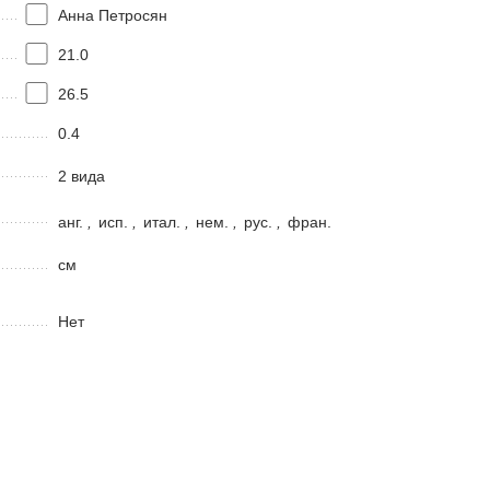
Анна Петросян
21.0
26.5
0.4
2 вида
анг.
,
исп.
,
итал.
,
нем.
,
рус.
,
фран.
см
Нет