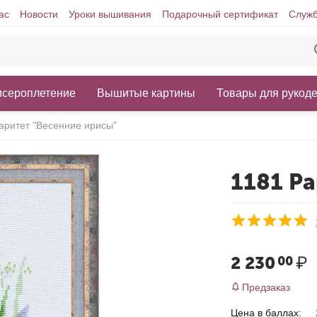
ас
Новости
Уроки вышивания
Подарочный сертификат
Служб
исероплетение
Вышитые картины
Товары для рукод
аритет "Весенние ирисы"
1181 Р
2 230
₽
00
Предзаказ
Цена в баллах: