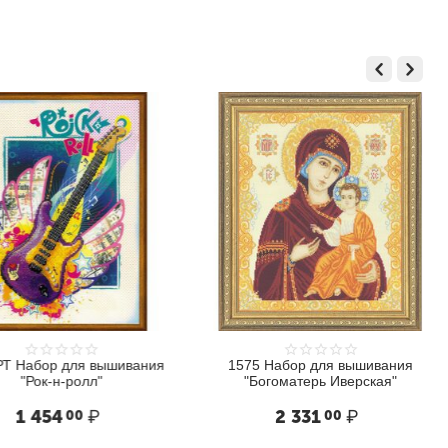
Поделитесь своим опытом и
впечатлениями, это поможет другим
сделать правильный выбор
НАПИСАТЬ ОТЗЫВ
Набор для вышивания
1575 Набор для вышивания
"Рок-н-ролл"
"Богоматерь Иверская"
 454
₽
2 331
₽
00
00