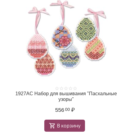
е
1927АС Набор для вышивания "Пасхальные
узоры"
556
₽
00
В корзину