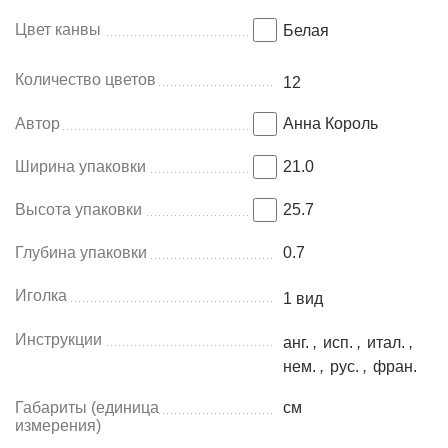
Цвет канвы
Белая
Количество цветов
12
Автор
Анна Король
Ширина упаковки
21.0
Высота упаковки
25.7
Глубина упаковки
0.7
Иголка
1 вид
Инструкции
анг.
,
исп.
,
итал.
,
нем.
,
рус.
,
фран.
Габариты (единица
см
измерения)