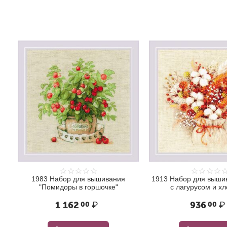
1983 Набор для вышивания
1913 Набор для вышив
"Помидоры в горшочке"
с лагурусом и х
1 162
₽
936
₽
00
00