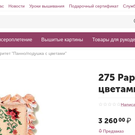
ас
Новости
Уроки вышивания
Подарочный сертификат
Служб
исероплетение
Вышитые картины
Товары для рукод
ритет "Панно/подушка с цветами"
275 Ра
цветам
Написа
3 260
₽
00
Предзаказ