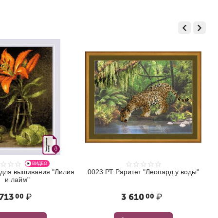
ВИДЕО
 для вышивания "Лилия
0023 РТ Раритет "Леопард у воды"
и лайм"
713
₽
3 610
₽
00
00