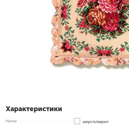
Характеристики
Нитки
шерсть/акрил