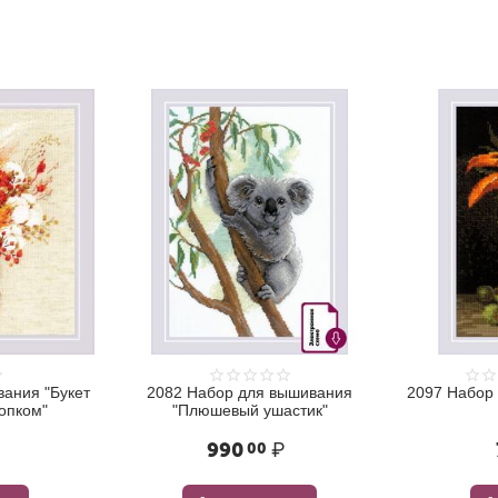
ания "Букет
2082 Набор для вышивания
2097 Набор
лопком"
"Плюшевый ушастик"
990
₽
00