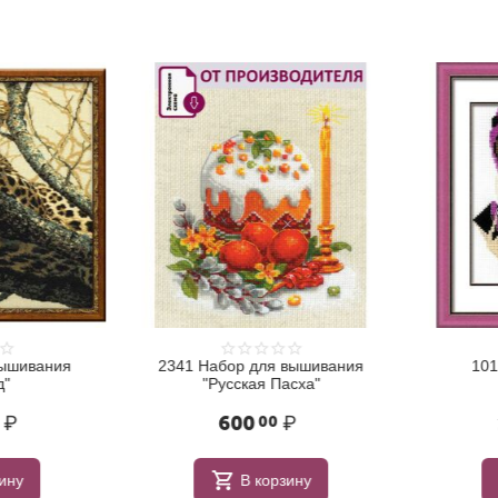
ышивания
2341 Набор для вышивания
1015
"Русская Пасха"
₽
600
₽
1
00
ну
В корзину