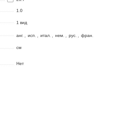
1.0
1 вид
анг.
,
исп.
,
итал.
,
нем.
,
рус.
,
фран.
см
Нет