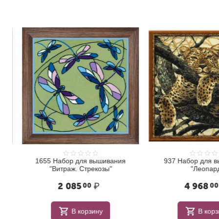
1655 Набор для вышивания
937 Набор для в
"Витраж. Стрекозы"
"Леопард"
2 085
₽
4 968
00
00
В корзину
В корзи