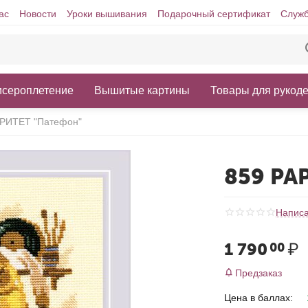
ас
Новости
Уроки вышивания
Подарочный сертификат
Служб
исероплетение
Вышитые картины
Товары для рукод
АРИТЕТ "Патефон"
859 РА
Написа
1 790
₽
00
Предзаказ
Цена в баллах: