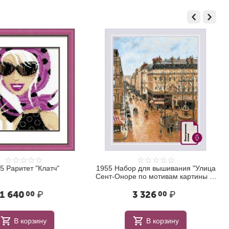
 Раритет "Клатч"
1955 Набор для вышивания "Улица
Сент-Оноре по мотивам картины К.
Писсаро"
 640
₽
3 326
₽
00
00
В корзину
В корзину