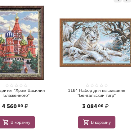
итет "Храм Василия
1184 Набор для вышивания
Блаженного"
"Бенгальский тигр"
 560
₽
3 084
₽
00
00
В корзину
В корзину