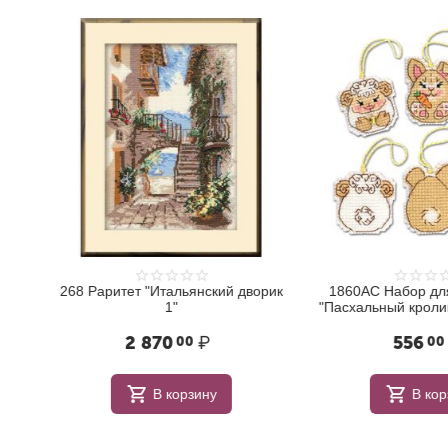
268 Раритет "Итальянский дворик
1860АС Набор для 
1"
"Пасхальный кролик и
2 870
₽
556
₽
00
00
В корзину
В корзи