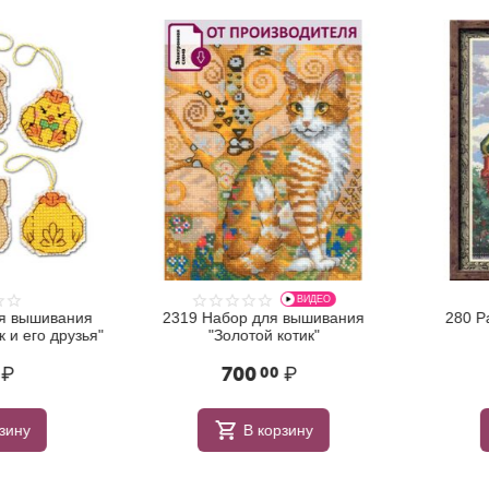
ВИДЕО
вышивания
2319 Набор для вышивания
280 Рар
 его друзья"
"Золотой котик"
700
₽
4
00
ну
В корзину