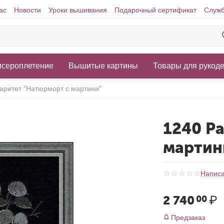
ас
Новости
Уроки вышивания
Подарочный сертификат
Служб
исероплетение
Вышитые картины
Товары для рукод
аритет "Натюрморт с мартини"
1240 Р
мартин
Написа
2 740
₽
00
Предзаказ