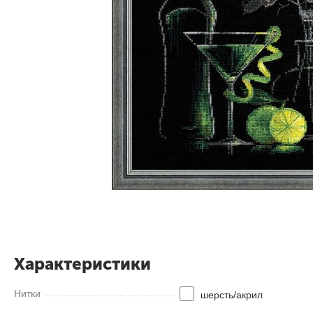
Характеристики
Нитки
шерсть/акрил