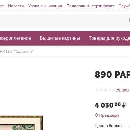
ас
Новости
Уроки вышивания
Подарочный сертификат
Служб
исероплетение
Вышитые картины
Товары для рукод
РИТЕТ "Карелия"
890 РА
Написа
4 030
₽
00
Предзаказ
Цена в баллах: