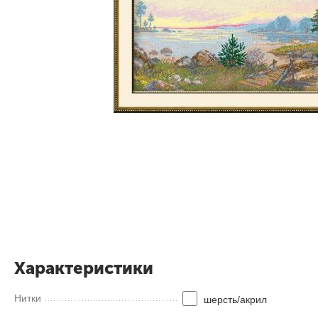
Характеристики
Нитки
шерсть/акрил