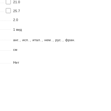
21.0
25.7
2.0
1 вид
анг.
,
исп.
,
итал.
,
нем.
,
рус.
,
фран.
см
Нет