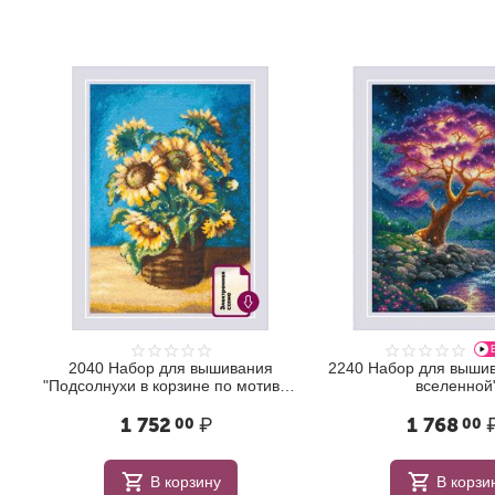
иг
2040 Набор для вышивания
2240 Набор для вышив
"Подсолнухи в корзине по мотивам
вселенной
картины Н. Антоновой"
1 752
₽
1 768
00
00
В корзину
В корзи