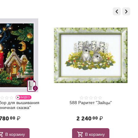
ВИДЕО
бор для вышивания
588 Раритет "Зайцы"
ничная сказка"
780
₽
2 240
₽
00
00
В корзину
В корзину