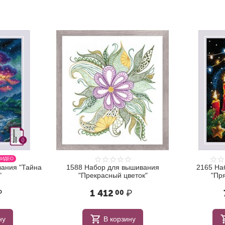
ВИДЕО
ания "Тайна
1588 Набор для вышивания
2165 На
"
"Прекрасный цветок"
"Пря
₽
1 412
₽
00
ну
В корзину