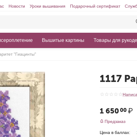
ас
Новости
Уроки вышивания
Подарочный сертификат
Служб
исероплетение
Вышитые картины
Товары для рукод
аритет "Гиацинты"
1117 Р
Написа
1 650
₽
00
Предзаказ
Цена в баллах: