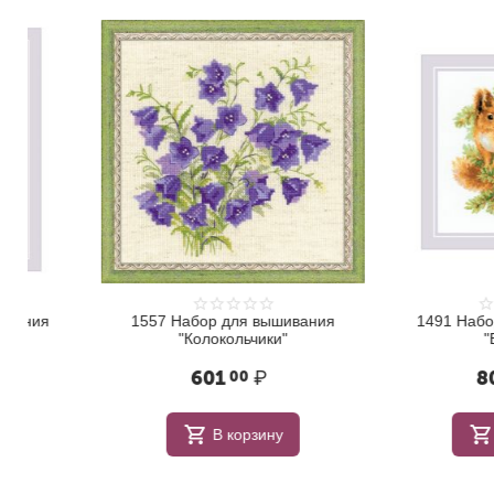
1557 Набор для вышивания
1491 Набор для в
"Колокольчики"
"Белочки"
601
₽
803
₽
00
00
В корзину
В корзи