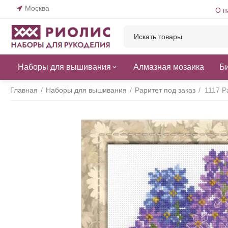
Москва
О н
Наборы для вышивания
Алмазная мозаика
Б
Главная
/
Наборы для вышивания
/
Раритет под заказ
/
1117 Р