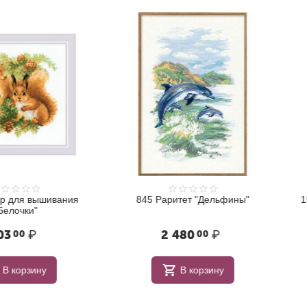
ышивания
845 Раритет "Дельфины"
1531АС Н
2 480
₽
00
ну
В корзину