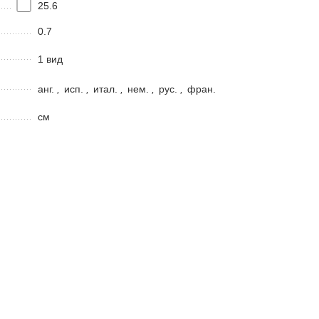
25.6
0.7
1 вид
анг.
,
исп.
,
итал.
,
нем.
,
рус.
,
фран.
см