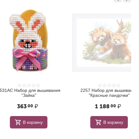
абор для вышивания
2257 Набор для вышивания
"Зайка"
"Красные пандочки"
363
₽
1 188
₽
00
00
В корзину
В корзину