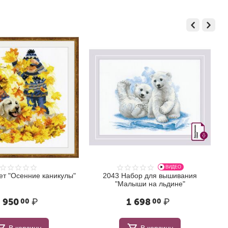
ВИДЕО
ет "Осенние каникулы"
2043 Набор для вышивания
"Малыши на льдине"
 950
₽
1 698
₽
00
00
В корзину
В корзину