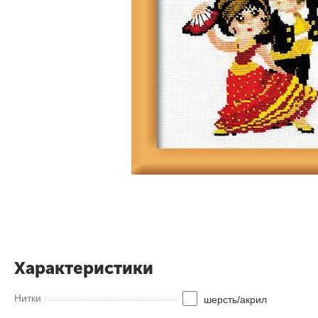
Характеристики
Нитки
шерсть/акрил