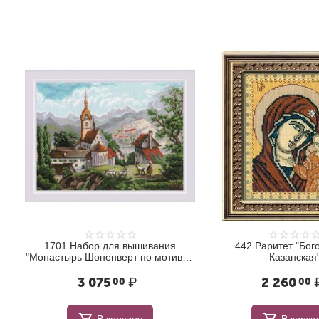
1701 Набор для вышивания
442 Раритет "Бог
"Монастырь Шоненверт по мотивам
Казанская
гравюр XIX века"
3 075
₽
2 260
00
00
В корзину
В корзи