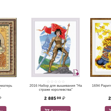
оматерь
2016 Набор для вышивания "На
1694 Рарит
"
страже королевства"
₽
2 885
₽
2
00
ну
В корзину