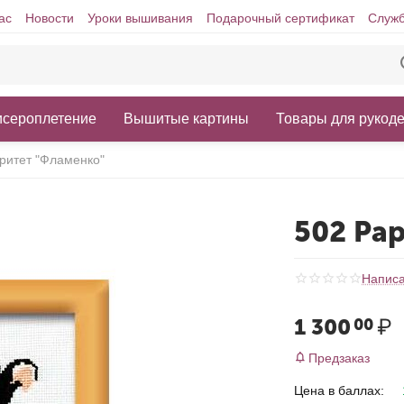
ас
Новости
Уроки вышивания
Подарочный сертификат
Служб
исероплетение
Вышитые картины
Товары для рукод
ритет "Фламенко"
502 Ра
Написа
1 300
₽
00
Предзаказ
Цена в баллах: