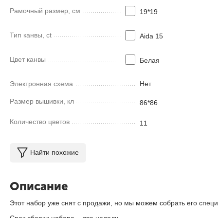
Рамочный размер, см
19*19
Тип канвы, ct
Aida 15
Цвет канвы
Белая
Электронная схема
Нет
Размер вышивки, кл
86*86
Количество цветов
11
Найти похожие
Описание
Этот набор уже снят с продажи, но мы можем собрать его специ
Срок сборки набора – две недели.