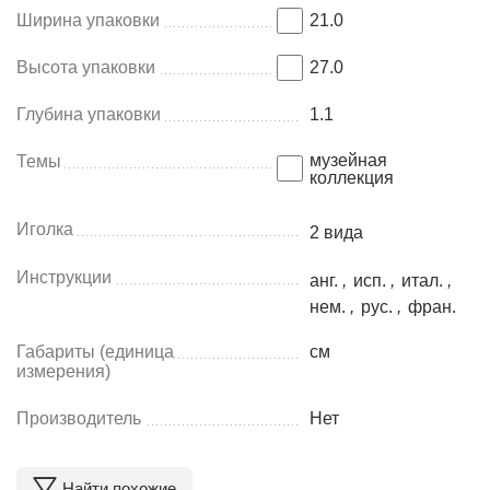
Ширина упаковки
21.0
Высота упаковки
27.0
Глубина упаковки
1.1
музейная
Темы
коллекция
Иголка
2 видa
Инструкции
анг.
,
исп.
,
итал.
,
нем.
,
рус.
,
фран.
Габариты (единица
см
измерения)
Производитель
Нет
Найти похожие