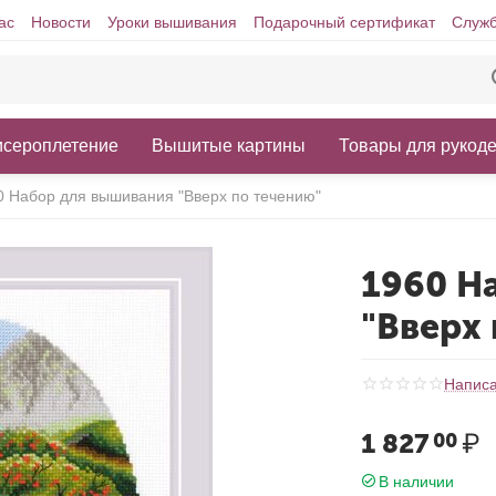
ас
Новости
Уроки вышивания
Подарочный сертификат
Служб
исероплетение
Вышитые картины
Товары для рукод
0 Набор для вышивания "Вверх по течению"
1960 Н
"Вверх
Написа
1 827
₽
00
В наличии