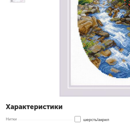
Характеристики
Нитки
шерсть/акрил