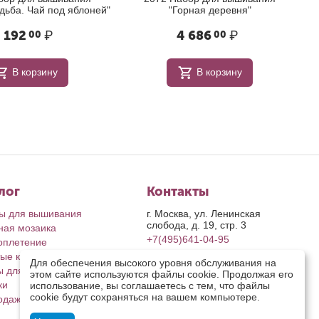
адьба. Чай под яблоней"
"Горная деревня"
 192
₽
4 686
₽
00
00
В корзину
В корзину
лог
Контакты
ы для вышивания
г. Москва, ул. Ленинская
слобода, д. 19, стр. 3
ная мозаика
+7(495)641-04-95
оплетение
ые картины
пн-пт: с 9-00 до 17-00
Для обеспечения высокого уровня обслуживания на
сб, вс: выходные дни
ы для рукоделия
этом сайте используются файлы cookie. Продолжая его
retail@riolis.ru
ки
использование, вы соглашаетесь с тем, что файлы
Посмотреть на карте
cookie будут сохраняться на вашем компьютере.
одажа