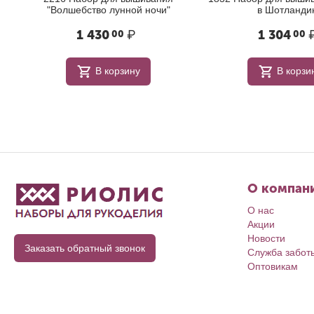
"Волшебство лунной ночи"
в Шотланди
1 430
₽
1 304
00
00
В корзину
В корзи
О компан
О нас
Акции
Новости
Заказать обратный звонок
Служба забот
Оптовикам