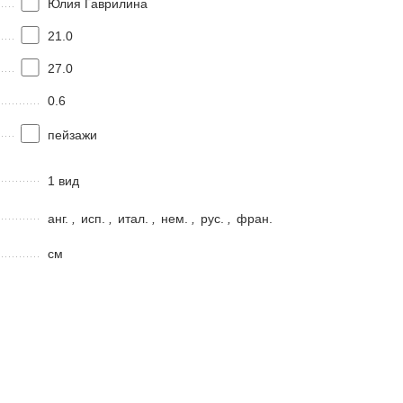
Юлия Гаврилина
21.0
27.0
0.6
пейзажи
1 вид
анг.
,
исп.
,
итал.
,
нем.
,
рус.
,
фран.
см