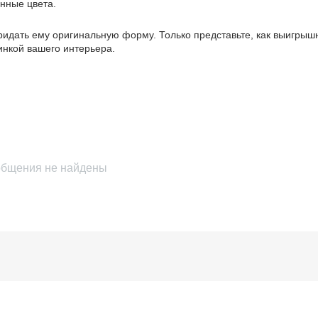
анные цвета.
идать ему оригинальную форму. Только представьте, как выигрыш
инкой вашего интерьера.
бщения не найдены