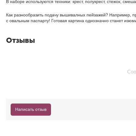
В наборе используются техники: крест, полукрест, стежок, смеш
Как разнообразить подачу вышивалных пейзажей? Например, пр
с овальным паспарту! Готовая картина однозначно станет изюм
Отзывы
Соо
Написать отзыв