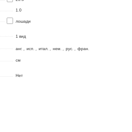
1.0
лошади
1 вид
анг.
,
исп.
,
итал.
,
нем.
,
рус.
,
фран.
см
Нет