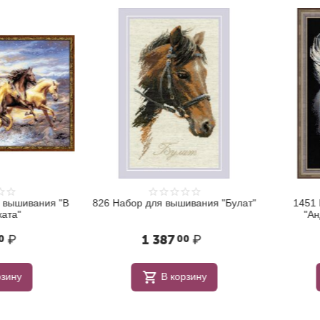
ышивания "В
826 Набор для вышивания "Булат"
1451 На
а"
"Анда
₽
1 387
₽
2
00
ну
В корзину