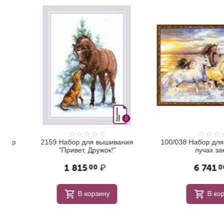
ер
2159 Набор для вышивания
100/038 Набор для в
"Привет, Дружок!"
лучах закат
1 815
₽
6 741
00
00
В корзину
В корзи