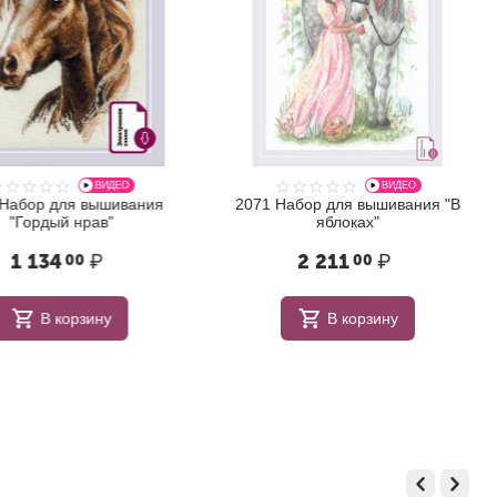
ВИДЕО
ВИДЕО
бор для вышивания
2071 Набор для вышивания "В
Гордый нрав"
яблоках"
 134
₽
2 211
₽
00
00
В корзину
В корзину