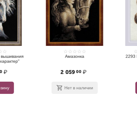
ышивания
Амазонка
2293 На
рактер"
"
₽
2 059
₽
1
00
ну
Нет в наличии