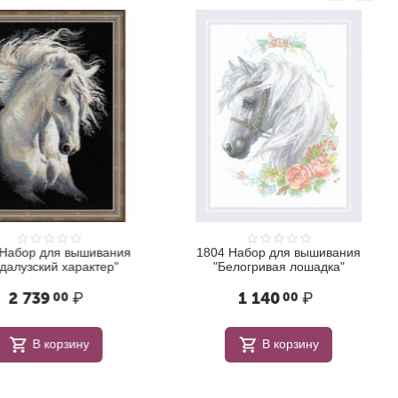
бор для вышивания
1804 Набор для вышивания
лузский характер"
"Белогривая лошадка"
 739
₽
1 140
₽
00
00
В корзину
В корзину