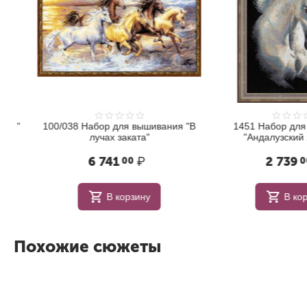
т"
100/038 Набор для вышивания "В
1451 Набор для в
лучах заката"
"Андалузский ха
6 741
₽
2 739
00
00
В корзину
В корзи
Похожие сюжеты