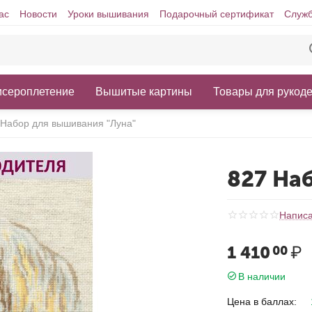
ас
Новости
Уроки вышивания
Подарочный сертификат
Служб
исероплетение
Вышитые картины
Товары для рукод
 Набор для вышивания "Луна"
827 На
Написа
1 410
₽
00
В наличии
Цена в баллах: