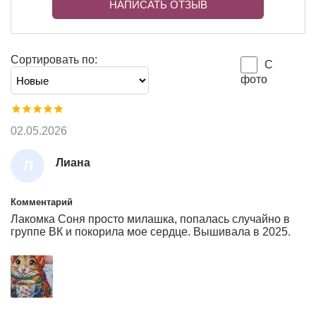
НАПИСАТЬ ОТЗЫВ
Сортировать по:
С
фото
02.05.2026
Лиана
Л
И
А
Комментарий
Лакомка Соня просто милашка, попалась случайно в
Н
группе ВК и покорила мое сердце. Вышивала в 2025.
А