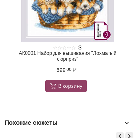
"
АК0001 Набор для вышивания "Лохматый
сюрприз"
699
₽
00
В корзину
Похожие сюжеты