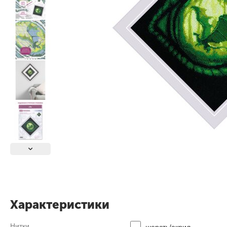
Характеристики
Нитки
шерсть/акрил