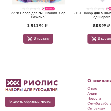
ВИДЕО
2278 Набор для вышивания "Сэр
2161 Набор для вышив
Базилио"
единорога
1 911
₽
803
₽
00
00
В корзину
В корзи
О компан
О нас
Акции
Новости
Заказать обратный звонок
Служба забот
Оптовикам