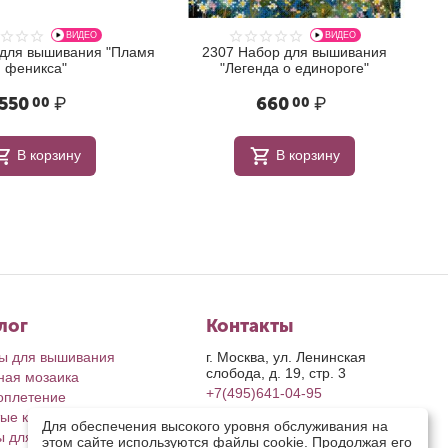
ВИДЕО
ВИДЕО
 для вышивания "Пламя
2307 Набор для вышивания
феникса"
"Легенда о единороге"
550
₽
660
₽
00
00
В корзину
В корзину
лог
Контакты
ы для вышивания
г. Москва, ул. Ленинская
слобода, д. 19, стр. 3
ная мозаика
+7(495)641-04-95
оплетение
ые картины
пн-пт: с 9-00 до 17-00
Для обеспечения высокого уровня обслуживания на
сб, вс: выходные дни
ы для рукоделия
этом сайте используются файлы cookie. Продолжая его