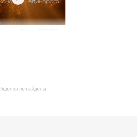
о на волшебном от РИОЛИС
бщения не найдены