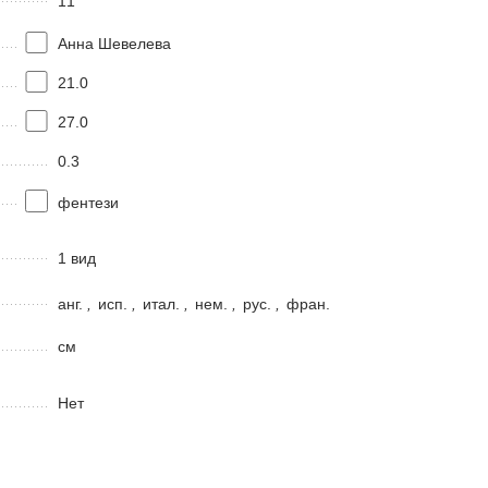
11
Анна Шевелева
21.0
27.0
0.3
фентези
1 вид
анг.
,
исп.
,
итал.
,
нем.
,
рус.
,
фран.
см
Нет