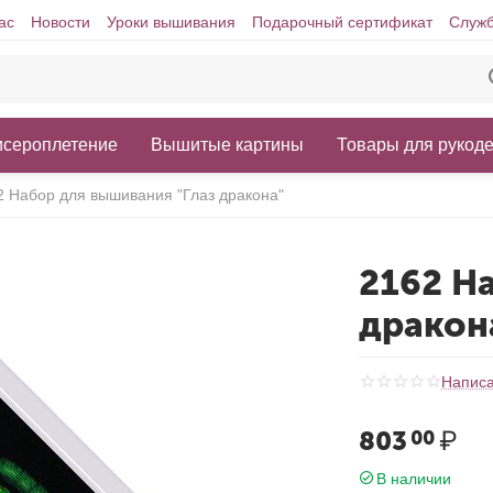
ас
Новости
Уроки вышивания
Подарочный сертификат
Служб
исероплетение
Вышитые картины
Товары для рукод
2 Набор для вышивания "Глаз дракона"
2162 Н
дракон
Написа
803
₽
00
В наличии