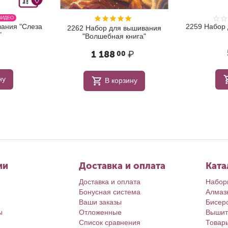
ВИДЕО
ания "Слеза
2259 Набор
2262 Набор для вышивания
"
"Волшебная книга"
1 188
₽
00
ну
В корзину
ии
Доставка и оплата
Ката
Доставка и оплата
Набор
Бонусная система
Алмаз
Ваши заказы
Бисер
ы
Отложенные
Вышит
Список сравнения
Товар