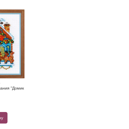
ания "Домик
ну