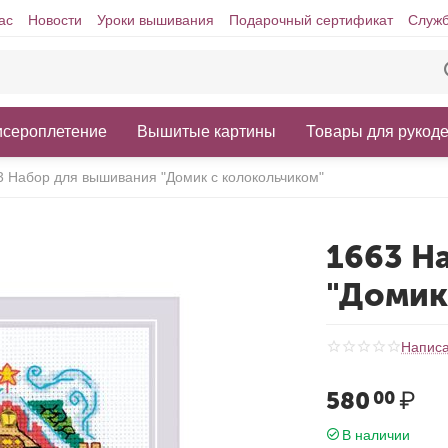
ас
Новости
Уроки вышивания
Подарочный сертификат
Служб
исероплетение
Вышитые картины
Товары для рукод
3 Набор для вышивания "Домик с колокольчиком"
1663 Н
"Домик
Написа
580
₽
00
В наличии