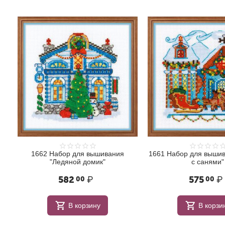
1662 Набор для вышивания
1661 Набор для вышив
"Ледяной домик"
с санями"
582
₽
575
₽
00
00
В корзину
В корзи