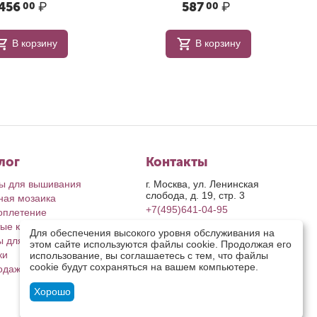
456
₽
587
₽
00
00
В корзину
В корзину
лог
Контакты
ы для вышивания
г. Москва, ул. Ленинская
слобода, д. 19, стр. 3
ная мозаика
+7(495)641-04-95
оплетение
ые картины
пн-пт: с 9-00 до 17-00
Для обеспечения высокого уровня обслуживания на
сб, вс: выходные дни
ы для рукоделия
этом сайте используются файлы cookie. Продолжая его
retail@riolis.ru
ки
использование, вы соглашаетесь с тем, что файлы
Посмотреть на карте
cookie будут сохраняться на вашем компьютере.
одажа
Хорошо