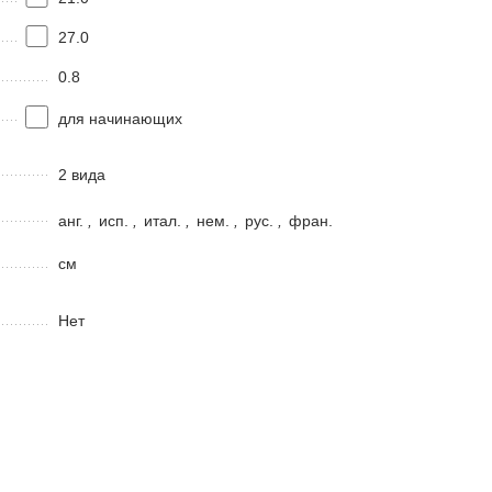
27.0
0.8
для начинающих
2 видa
анг.
,
исп.
,
итал.
,
нем.
,
рус.
,
фран.
см
Нет