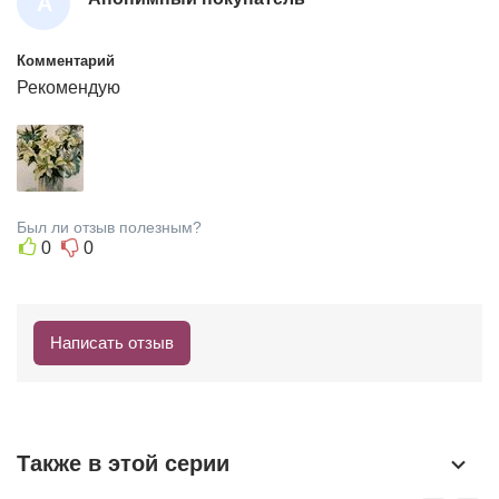
А
Н
О
Комментарий
Рекомендую
Н
И
М
Н
Ы
Был ли отзыв полезным?
Й
0
0
П
О
К
Написать отзыв
У
П
А
Т
Также в этой серии
Е
Л