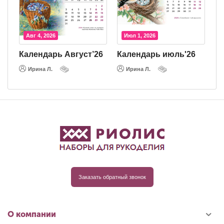
Июл 1, 2026
Июнь 3, 2026
вгуст’26
Календарь июль'26
Календарь июнь'26
Ирина Л.
Ирина Л.
Заказать обратный звонок
О компании