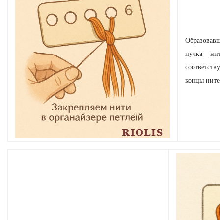
Образовав
пучка ни
соответств
концы ните