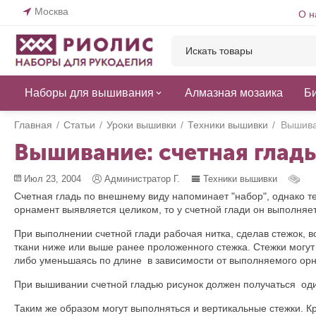
Москва
О н
Наборы для вышивания
Алмазная мозаика
Б
Главная
/
Статьи
/
Уроки вышивки
/
Техники вышивки
/
Вышива
Вышивание: счетная гладь
Июл 23, 2004
Администратор Г.
Техники вышивки
Счетная гладь по внешнему виду напоминает "набор", однако т
орнамент выявляется целиком, то у счетной глади он выполняет
При выполнении счетной глади рабочая нитка, сделав стежок, 
ткани ниже или выше ранее проложенного стежка. Стежки могут
либо уменьшаясь по длине в зависимости от выполняемого ор
При вышивании счетной гладью рисунок должен получаться оди
Таким же образом могут выполняться и вертикальные стежки. Кро