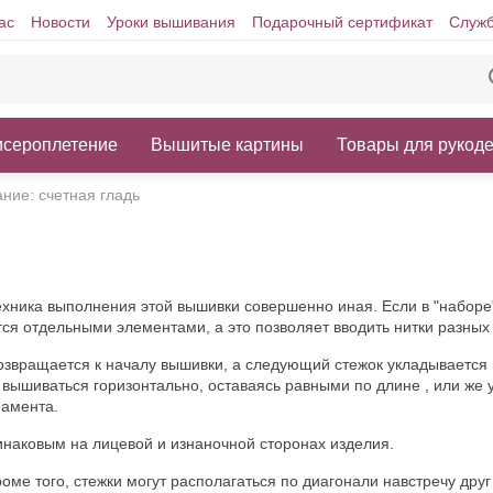
ас
Новости
Уроки вышивания
Подарочный сертификат
Служб
исероплетение
Вышитые картины
Товары для рукод
ние: счетная гладь
ехника выполнения этой вышивки совершенно иная. Если в "наборе
ся отдельными элементами, а это позволяет вводить нитки разных 
возвращается к началу вышивки, а следующий стежок укладывается 
 вышиваться горизонтально, оставаясь равными по длине , или же 
намента.
наковым на лицевой и изнаночной сторонах изделия.
ме того, стежки могут располагаться по диагонали навстречу друг 