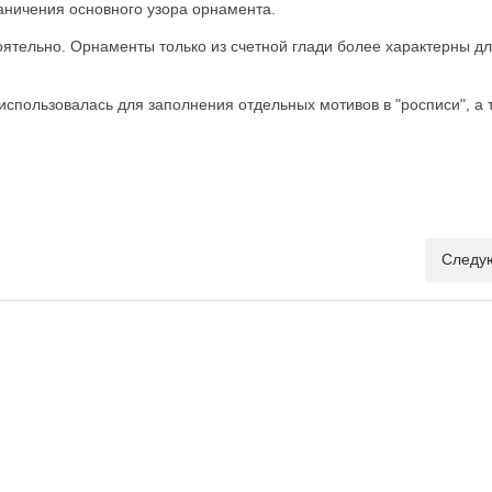
раничения основного узора орнамента.
оятельно. Орнаменты только из счетной глади более характерны д
использовалась для заполнения отдельных мотивов в "росписи", а т
Следу