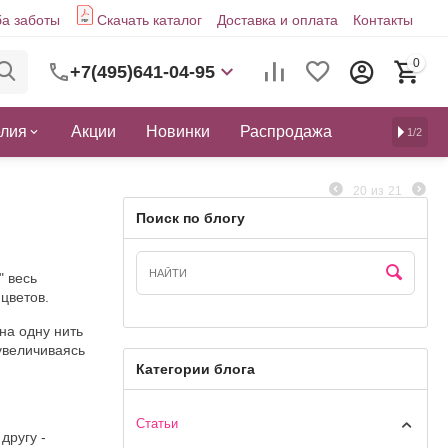
а заботы
Скачать каталог
Доставка и оплата
Контакты
0
+7(495)641-04-95
елия
Акции
Новинки
Распродажа
1/2
20
из
21
Поиск по блогу
" весь
цветов.
на одну нить
увеличиваясь
Категории блога
Статьи
другу -