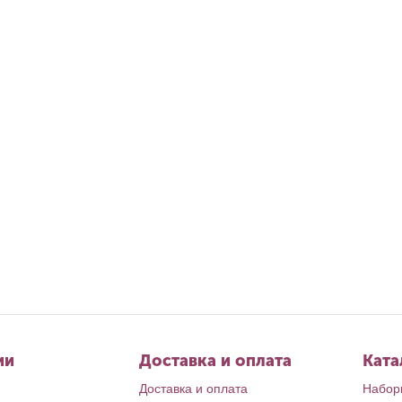
Июл 1, 2026
Авг 4, 2026
Календарь июль
Ирина Л.
Календарь Август’26
Ирина Л.
ии
Доставка и оплата
Ката
Доставка и оплата
Набор