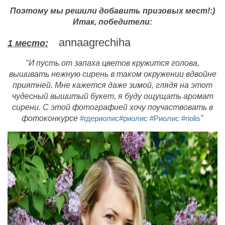
Поэтому мы решили добавить призовых мест!:)
Итак, победители:
annaagrechiha
1 место:
"И пусть от запаха цветов кружится голова,
вышивать нежную сирень в таком окружении вдвойне
приятней. Мне кажется даже зимой, глядя на этот
чудесный вышитый букет, я буду ощущать аромат
сирени. С этой фотографией хочу поучаствовать в
фотоконкурсе
#гдериолис
#риолис
#Риолис
#riolis
"