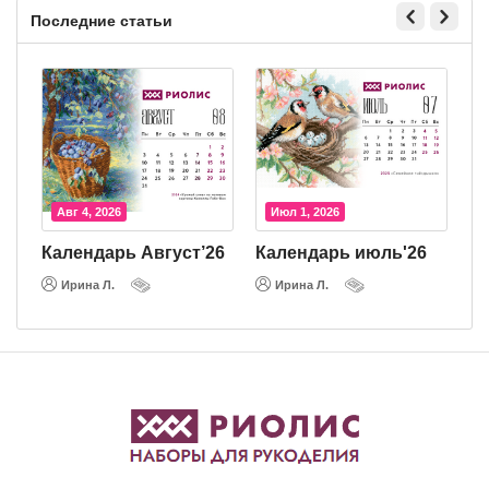
Последние статьи
Авг 4, 2026
Июл 1, 2026
Календарь Август’26
Календарь июль'26
К
Ирина Л.
Ирина Л.