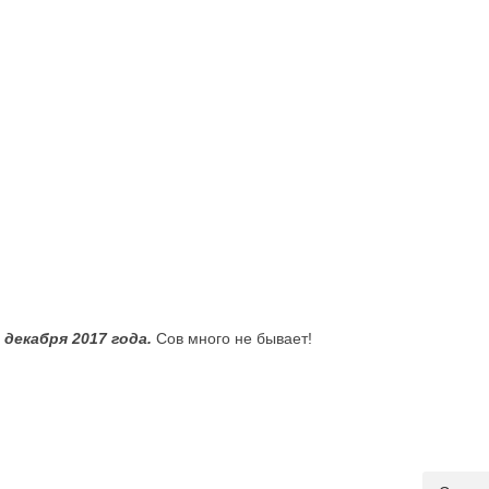
Июл 1, 2026
Авг 4, 2026
Календарь июль
Ирина Л.
Календарь Август’26
Ирина Л.
декабря 2017 года.
Сов много не бывает!