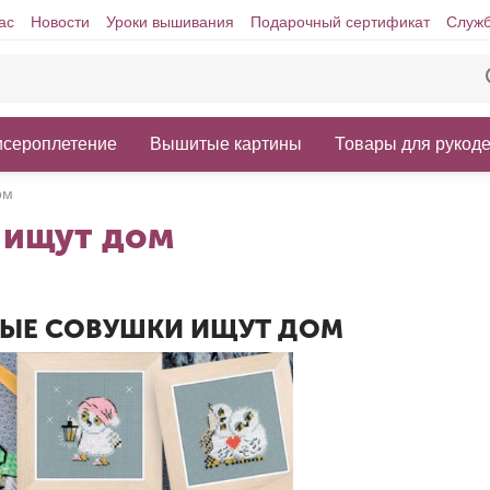
ас
Новости
Уроки вышивания
Подарочный сертификат
Служб
исероплетение
Вышитые картины
Товары для рукод
ом
 ищут дом
ЫЕ СОВУШКИ ИЩУТ ДОМ