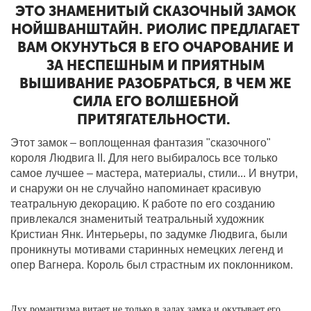
ЭТО ЗНАМЕНИТЫЙ СКАЗОЧНЫЙ ЗАМОК
НОЙШВАНШТАЙН. РИОЛИС ПРЕДЛАГАЕТ
ВАМ ОКУНУТЬСЯ В ЕГО ОЧАРОВАНИЕ И
ЗА НЕСПЕШНЫМ И ПРИЯТНЫМ
ВЫШИВАНИЕ РАЗОБРАТЬСЯ, В ЧЕМ ЖЕ
СИЛА ЕГО ВОЛШЕБНОЙ
ПРИТЯГАТЕЛЬНОСТИ.
Этот замок – воплощенная фантазия "сказочного"
короля Людвига II. Для него выбиралось все только
самое лучшее – мастера, материалы, стили... И внутри,
и снаружи он не случайно напоминает красивую
театральную декорацию. К работе по его созданию
привлекался знаменитый театральный художник
Кристиан Янк. Интерьеры, по задумке Людвига, были
проникнуты мотивами старинных немецких легенд и
опер Вагнера. Король был страстным их поклонником.
Дух романтизма витает не только в залах замка и окутывает его