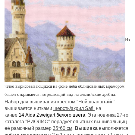
Из
четко вырисовывающихся на фоне неба облицованных мрамором
башен открывается потрясающий вид на альпийские хребты.
Набор для вышивания крестом "Нойшванштайн"
вышивается нитками
шерсть/акрил Safil
на
канве
14 Aida Zweigart белого цвета
.
Эта новинка 27-го
каталога "РИОЛИС" порадует опытных вышивальщиц -
её рамочный размер
35*60 см
.
Вышивка
выполняется
счётным крестом
в 2 и 1 нити,
полукрестом
в 1 нить и