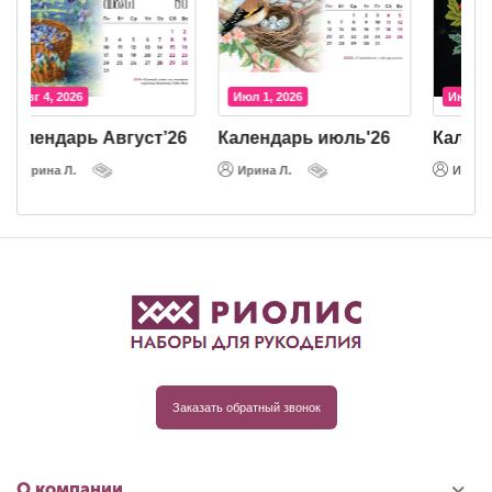
Авг 4, 2026
Июл 1, 2026
Календарь Август’26
Календарь июль'26
К
Ирина Л.
Ирина Л.
Заказать обратный звонок
О компании