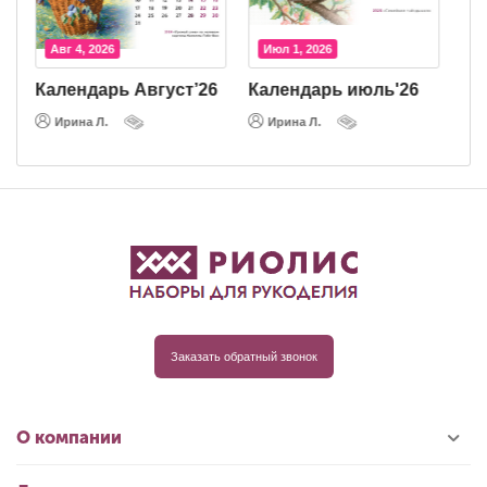
Авг 4, 2026
Июл 1, 2026
Календарь Август’26
Календарь июль'26
К
Ирина Л.
Ирина Л.
Заказать обратный звонок
О компании