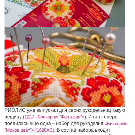
РИОЛИС уже выпускал для своих рукодельниц такую
вещицу (
1227 «Бискорню "Фантазия"»
). И вот теперь
появилась еще одна – набор для рукоделия
«Бискорню
"Маков цвет"» (1620АС)
. В состав набора входит