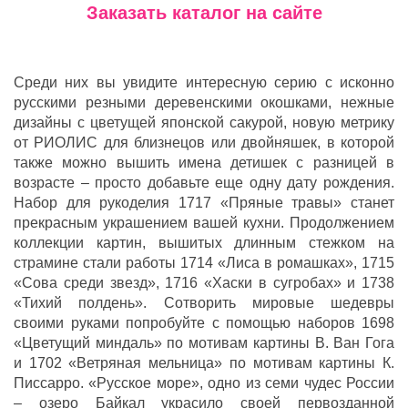
Заказать каталог на сайте
Среди них вы увидите интересную серию с исконно
русскими резными деревенскими окошками, нежные
дизайны с цветущей японской сакурой, новую метрику
от РИОЛИС для близнецов или двойняшек, в которой
также можно вышить имена детишек с разницей в
возрасте – просто добавьте еще одну дату рождения.
Набор для рукоделия 1717 «Пряные травы» станет
прекрасным украшением вашей кухни. Продолжением
коллекции картин, вышитых длинным стежком на
страмине стали работы 1714 «Лиса в ромашках», 1715
«Сова среди звезд», 1716 «Хаски в сугробах» и 1738
«Тихий полдень». Сотворить мировые шедевры
своими руками попробуйте с помощью наборов 1698
«Цветущий миндаль» по мотивам картины В. Ван Гога
и 1702 «Ветряная мельница» по мотивам картины К.
Писсарро. «Русское море», одно из семи чудес России
– озеро Байкал украсило своей первозданной