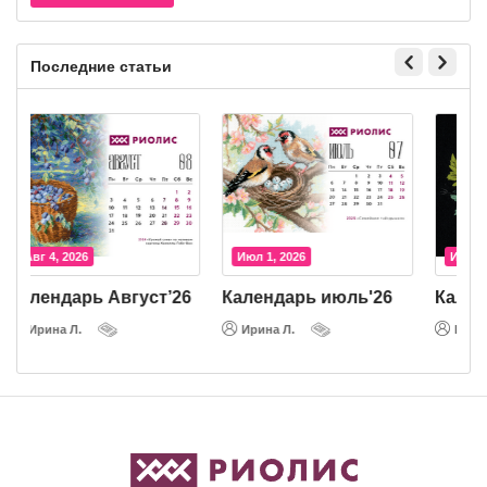
Последние статьи
Авг 4, 2026
Июл 1, 2026
Календарь Август’26
Календарь июль'26
К
Ирина Л.
Ирина Л.